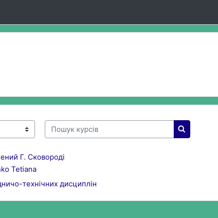
Пошук курсів
Пошук кур
ений Г. Сковороді
nko Tetiana
дничо-технічних дисциплін