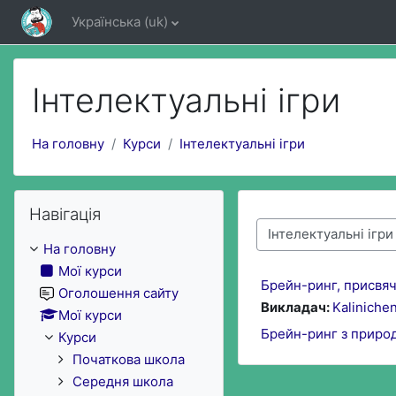
Перейти до головного вмісту
Українська ‎(uk)‎
Інтелектуальні ігри
На головну
Курси
Інтелектуальні ігри
Пропустити Навігація
Навігація
Категорії курсів
На головну
Мої курси
Брейн-ринг, присвяч
Оголошення сайту
Викладач:
Kaliniche
Мої курси
Брейн-ринг з приро
Курси
Початкова школа
Середня школа