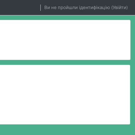
Ви не пройшли ідентифікацію (
Увійти
)
сів