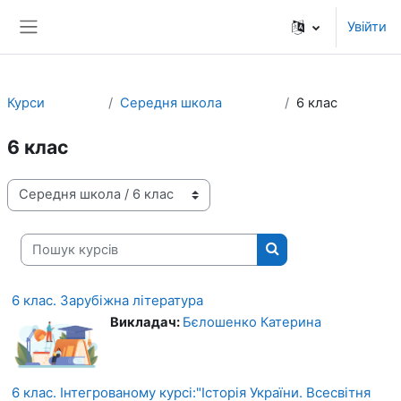
Перейти до головного вмісту
Увійти
Бокова панель
Курси
Середня школа
6 клас
6 клас
Категорії курсів
Пошук курсів
Пошук курсів
6 клас. Зарубіжна література
Викладач:
Бєлошенко Катерина
6 клас. Інтегрованому курсі:"Історія України. Всесвітня