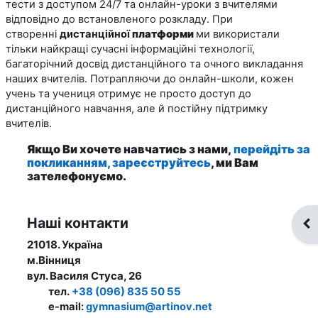
тести з доступом 24/7 та онлайн-уроки з вчителями
відповідно до встановленого розкладу. При
створенні
дистанційної
платформи
ми використали
тільки найкращі сучасні інформаційні технології,
багаторічний досвід дистанційного та очного викладання
наших вчителів. Потрапляючи до онлайн-школи, кожен
учень та учениця отримує не просто доступ до
дистанційного навчання, але й постійну підтримку
вчителів.
Якщо Ви хочете навчатись з нами,
перейдіть за
покликанням, зареєструйтесь
,
ми Вам
зателефонуємо.
Наші контакти
Ві
21018. Україна
м.Вінниця
вул. Василя Стуса, 26
тел.
+38 (096) 835 50 55
e-mail:
gymnasium@artinov.net