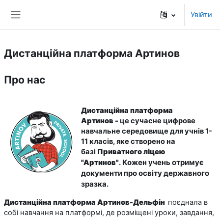
Перейти до головного вмісту
Увійти
Бокова панель
Дистанційна платформа Артинов
Про нас
Дистанційна платформа
Артинов
-
це сучасне цифрове
навчальне середовище для учнів 1-
11 класів, яке створено на
базі
Приватного ліцею
Кожен учень отримує
"Артинов"
.
документи про освіту державного
зразка.
Дистанційна платформа Артинов-Дельфін
поєднала в
собі навчання на платформі, де розміщені уроки, завдання,